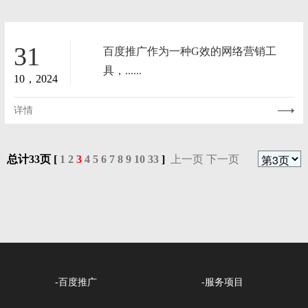
31
百度推广作为一种G效的网络营销工
具，......
10，2024
详情
总计33页 [
1
2
3
4
5
6
7
8
9
10
33
]
上一页
下一页
-百度推广
-服务项目