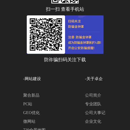
扫一扫 查看手机站
防诈骗扫码关注下载
-网站建设
-关于卓企
聚合新品
公司简介
PC站
专业团队
GEO优化
公司大事记
微网站
企业文化