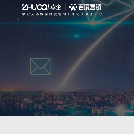
搜索推广
聚合新品
全部
行业动态
公司简介
信息流推广
PC站
智能响应式建站
公司新闻
专业团队
品牌宣传
GEO优化
营销型网站
基木鱼平台
公司大事记