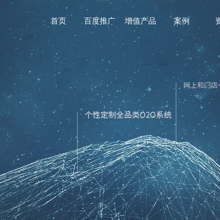
首页
百度推广
增值产品
案例
营销工具
微网站
微信小程序
企业文化
百家号
720全景地图
聚合手机站
企业邮箱
微网站
ID